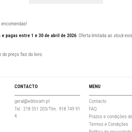
s encomendas!
e pagas entre 1 e 30 de abril de 2026
. Oferta limitada ao
stock
exi
 do preço fixo do livro.
CONTACTO
MENU
geral@editorarh.pt
Contacto
Tel.: 218 551 203/Tlm.: 918 749 91
FAQ
4
Prazos e condições d
Termos e Condições
Política de privacidade