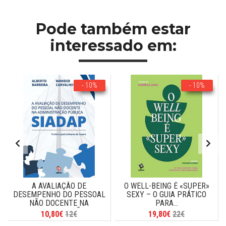
Pode também estar
interessado em:
- 10%
- 10%
A AVALIAÇÃO DE
O WELL-BEING É «SUPER»
DESEMPENHO DO PESSOAL
SEXY – O GUIA PRÁTICO
NÃO DOCENTE NA
PARA...
ADMINISTRAÇÃO...
10,80€
12€
19,80€
22€