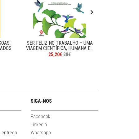
SOAS:
SER FELIZ NO TRABALHO – UMA
CARREIR
TADOS
VIAGEM CIENTÍFICA, HUMANA E...
EXPERIÊNCI
M
25,20€
28€
1
SIGA-NOS
Facebook
LinkedIn
 entrega
Whatsapp