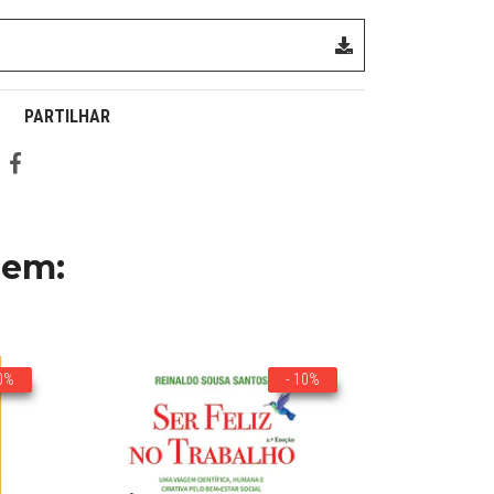
PARTILHAR
 em:
10%
- 10%