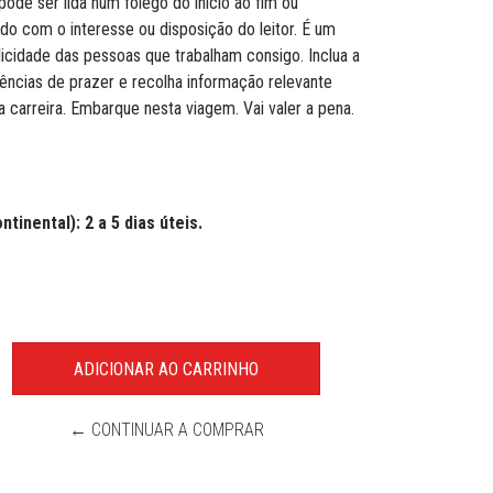
 pode ser lida num fôlego do início ao fim ou
rdo com o interesse ou disposição do leitor. É um
felicidade das pessoas que trabalham consigo. Inclua a
riências de prazer e recolha informação relevante
ua carreira. Embarque nesta viagem. Vai valer a pena.
tinental): 2 a 5 dias úteis.
← CONTINUAR A COMPRAR