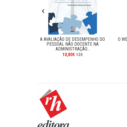
ABALHO E NA
A AVALIAÇÃO DE DESEMPENHO DO
O WE
ESSOAS
PESSOAL NÃO DOCENTE NA
ADMINISTRAÇÃO...
5€
10,80€
12€