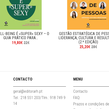
LL-BEING É «SUPER» SEXY – O
GESTÃO ESTRATÉGICA DE PES
GUIA PRÁTICO PARA...
LIDERANÇA, CULTURA E RESUL
(2.ª EDIÇÃO)
19,80€
22€
25,20€
28€
CONTACTO
MENU
geral@editorarh.pt
Contacto
Tel.: 218 551 203/Tlm.: 918 749 9
FAQ
14
Prazos e condições de