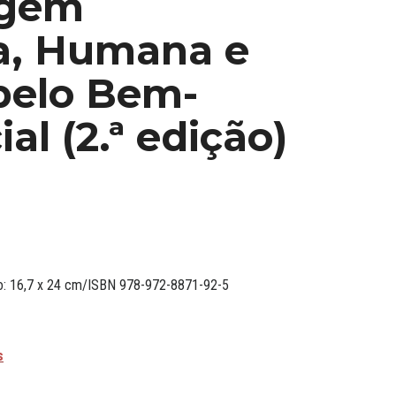
agem
ca, Humana e
 pelo Bem-
ial (2.ª edição)
ato: 16,7 x 24 cm/ISBN 978-972-8871-92-5
s