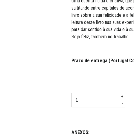
Uma escrita fluida e criativa, que
saltitando entre capítulos de aco
livro sobre a sua felicidade e a 
leitura deste livro nas suas expe
para dar sentido à sua vida e à s
Seja feliz, também no trabalho.
Prazo de entrega (Portugal Con
+
-
ANEXOS: