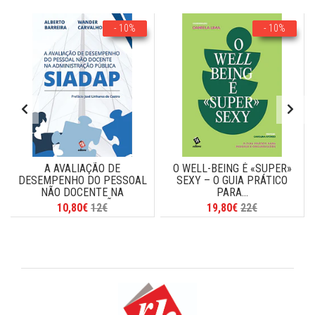
- 10%
- 10%
A AVALIAÇÃO DE
O WELL-BEING É «SUPER»
DESEMPENHO DO PESSOAL
SEXY – O GUIA PRÁTICO
NÃO DOCENTE NA
PARA...
ADMINISTRAÇÃO...
10,80€
12€
19,80€
22€