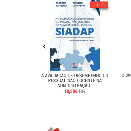
- 10%
- 10%
ABALHO E NA
A AVALIAÇÃO DE DESEMPENHO DO
O WE
ESSOAS
PESSOAL NÃO DOCENTE NA
ADMINISTRAÇÃO...
5€
10,80€
12€