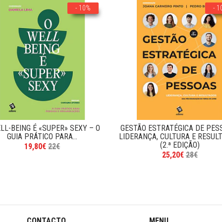
- 10%
- 
LL-BEING É «SUPER» SEXY – O
GESTÃO ESTRATÉGICA DE PES
GUIA PRÁTICO PARA...
LIDERANÇA, CULTURA E RESUL
(2.ª EDIÇÃO)
19,80€
22€
25,20€
28€
CONTACTO
MENU