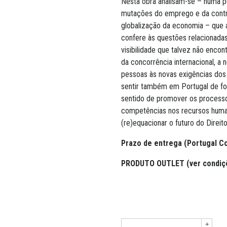
Nesta obra analisam-se – numa pe
mutações do emprego e da contra
globalização da economia – que 
confere às questões relacionad
visibilidade que talvez não encon
da concorrência internacional, 
pessoas às novas exigências dos
sentir também em Portugal de fo
sentido de promover os processo
competências nos recursos huma
(re)equacionar o futuro do Direit
Prazo de entrega (Portugal Con
PRODUTO OUTLET
(ver condi
+