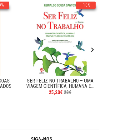
10%
- 10%
SOAS:
SER FELIZ NO TRABALHO – UMA
CARREIR
TADOS
VIAGEM CIENTÍFICA, HUMANA E...
EXPERIÊNCI
M
25,20€
28€
1
SIGA-NOS