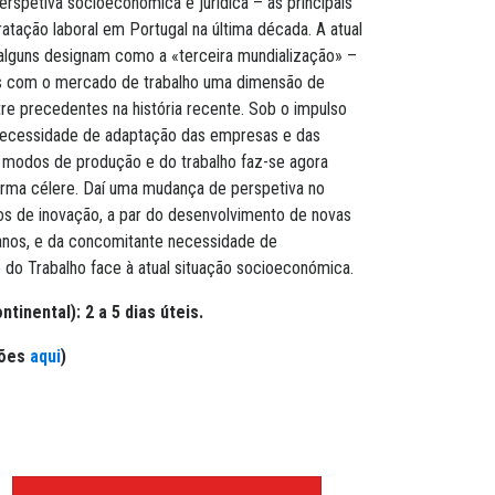
rspetiva socioeconómica e jurídica – as principais
tação laboral em Portugal na última década. A atual
alguns designam como a «terceira mundialização» –
as com o mercado de trabalho uma dimensão de
tre precedentes na história recente. Sob o impulso
a necessidade de adaptação das empresas e das
 modos de produção e do trabalho faz-se agora
rma célere. Daí uma mudança de perspetiva no
s de inovação, a par do desenvolvimento de novas
nos, e da concomitante necessidade de
o do Trabalho face à atual situação socioeconómica.
tinental): 2 a 5 dias úteis.
ções
aqui
)