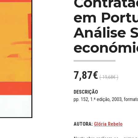
Contrata
em Portu
Análise S
económic
7,87€
( 19,68€ )
DESCRIÇÃO
pp. 152, 1.ª edição, 2003, form
AUTORA:
Glória Rebelo