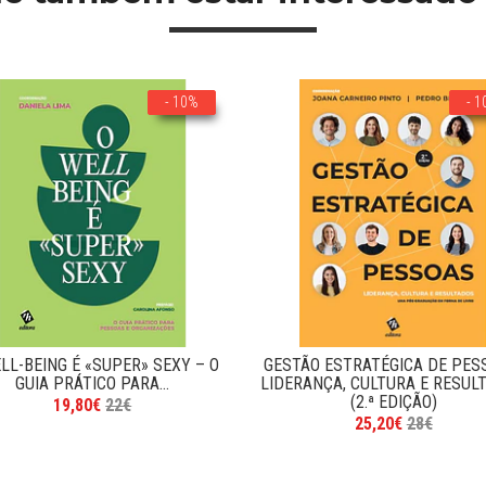
- 10%
- 
LL-BEING É «SUPER» SEXY – O
GESTÃO ESTRATÉGICA DE PES
GUIA PRÁTICO PARA...
LIDERANÇA, CULTURA E RESUL
(2.ª EDIÇÃO)
19,80€
22€
25,20€
28€