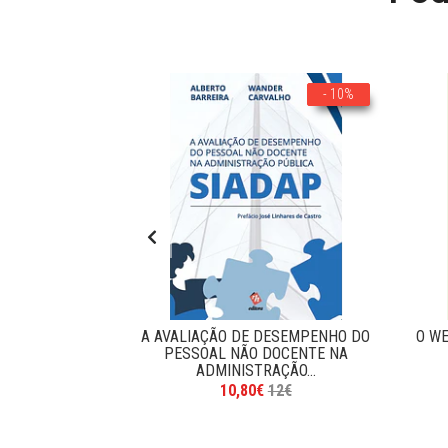
- 10%
- 10%
ABALHO E NA
A AVALIAÇÃO DE DESEMPENHO DO
O WE
ESSOAS
PESSOAL NÃO DOCENTE NA
ADMINISTRAÇÃO...
5€
10,80€
12€