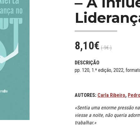
‒ A Influ
Lideranç
8,10€
( 9€ )
DESCRIÇÃO
pp. 120, 1.ª edição, 2022, form
AUTORES:
Carla Ribeiro
,
Pedr
«Sentia uma enorme pressão na
viesse a noite, não queria adorm
trabalhar.»