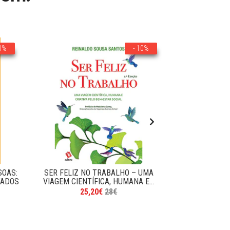
10%
- 10%
SOAS:
SER FELIZ NO TRABALHO – UMA
CARREIR
TADOS
VIAGEM CIENTÍFICA, HUMANA E...
EXPERIÊNCI
M
25,20€
28€
1