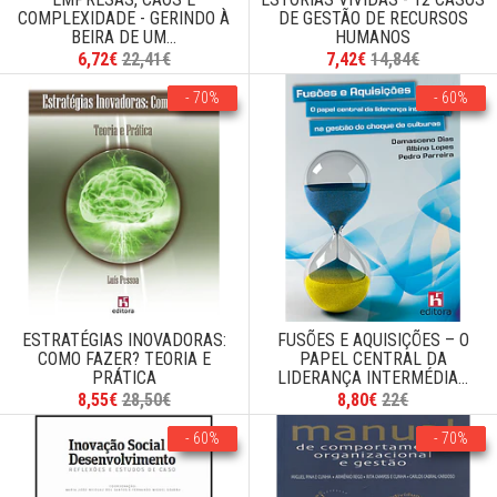
COMPLEXIDADE - GERINDO À
DE GESTÃO DE RECURSOS
BEIRA DE UM...
HUMANOS
6,72€
22,41€
7,42€
14,84€
- 70%
- 60%
ESTRATÉGIAS INOVADORAS:
FUSÕES E AQUISIÇÕES – O
COMO FAZER? TEORIA E
PAPEL CENTRAL DA
PRÁTICA
LIDERANÇA INTERMÉDIA...
8,55€
28,50€
8,80€
22€
- 60%
- 70%