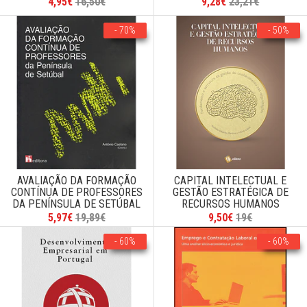
4,95€
16,50€
9,28€
23,21€
- 70%
- 50%
AVALIAÇÃO DA FORMAÇÃO
CAPITAL INTELECTUAL E
CONTÍNUA DE PROFESSORES
GESTÃO ESTRATÉGICA DE
DA PENÍNSULA DE SETÚBAL
RECURSOS HUMANOS
5,97€
19,89€
9,50€
19€
- 60%
- 60%